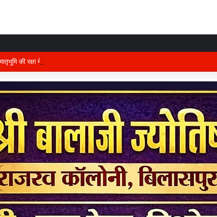
तृभूमि की रक्षा में तैनात वीर फौजी भाइयों हेतु “सिपाही रक्षा सूत्र संग्रहण” कार्यक्रम हुआ सं