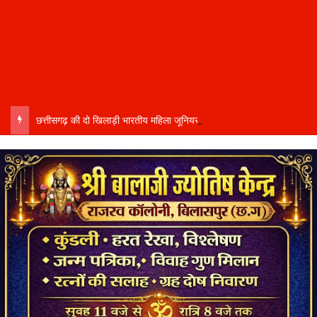
छत्तीसगढ़ की दो खिलाड़ी भारतीय महिला जूनियर हॉकी टीम में…..चीन में होने वाले एशिया कप में दिखाएंगी दम…..राष्ट्रीय टीम में चुनी गईं कांसाबेल की मधु सिदार और बोड़ला की गीता यादव खेलो इंडिया एक्सीलेंस सेंटर…..बिलासपुर में ले रहीं प्रशिक्षण…..उप मुख्यमंत्री अरुण साव ने दोनों खिलाड़ियों को दी बधाई….. वीडियो-कॉल पर बात कर तैयारियों की भी ली जानकारी…..