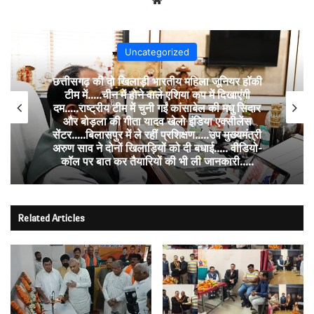
Uncategorized
छत्तीसगढ़ की दो खिलाड़ी भारतीय महिला जूनियर हॉकी
टीम में…..चीन में होने वाले एशिया कप में दिखाएंगी
दम…..राष्ट्रीय टीम में चुनी गईं कांसाबेल की मधु सिदार
और बोड़ला की गीता यादव खेलो इंडिया एक्सीलेंस
सेंटर…..बिलासपुर में ले रहीं प्रशिक्षण…..उप मुख्यमंत्री
अरुण साव ने दोनों खिलाड़ियों को दी बधाई….. वीडियो-
कॉल पर बात कर तैयारियों की भी ली जानकारी…..
Related Articles