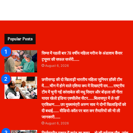
Popular Posts
सिम्स में पहली बार 78 वर्षीय महिला मरीज के अंडाशय कैंसर
ट्यूमर की सफल सर्जरी…..
August 6, 2026
छत्तीसगढ़ की दो खिलाड़ी भारतीय महिला जूनियर हॉकी टीम
में…..चीन में होने वाले एशिया कप में दिखाएंगी दम…..राष्ट्रीय
टीम में चुनी गईं कांसाबेल की मधु सिदार और बोड़ला की गीता
यादव खेलो इंडिया एक्सीलेंस सेंटर…..बिलासपुर में ले रहीं
प्रशिक्षण…..उप मुख्यमंत्री अरुण साव ने दोनों खिलाड़ियों को
दी बधाई….. वीडियो-कॉल पर बात कर तैयारियों की भी ली
जानकारी…..
August 6, 2026