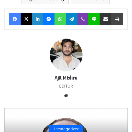
Facebook
X
LinkedIn
Messenger
WhatsApp
Telegram
Viber
Line
Share via Email
Print
Ajit Mishra
EDITOR
Website
Uncategorized