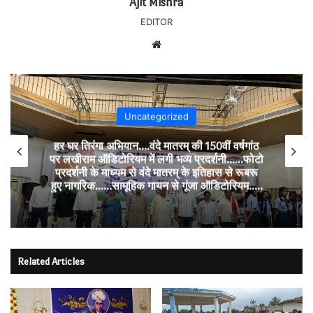
Ajit Mishra
EDITOR
Website
Uncategorized
हर घर तिरंगा अभियान….वंदे मातरम् की 150वीं वर्षगांठ
पर लखीराम ऑडिटोरियम में लगी भव्य प्रदर्शनी……फोटो
प्रदर्शनी के माध्यम से वंदे मातरम् के इतिहास से रूबरू
हुए नागरिक……सामूहिक गायन से गूंजा ऑडिटोरियम…..
Related Articles