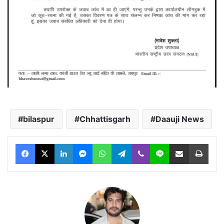
bilaspur
Chhattisgarh
Daauji News
Facebook
X
LinkedIn
Messenger
WhatsApp
Telegram
Viber
Line
Share via Email
Print