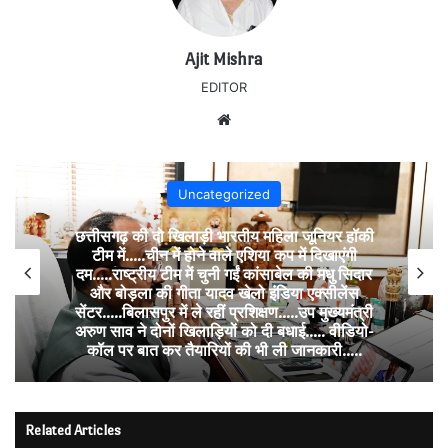
Ajit Mishra
EDITOR
Website
Uncategorized
छत्तीसगढ़ की दो खिलाड़ी भारतीय महिला जूनियर हॉकी
टीम में…..चीन में होने वाले एशिया कप में दिखाएंगी
दम…..राष्ट्रीय टीम में चुनी गईं कांसाबेल की मधु सिदार
और बोड़ला की गीता यादव खेलो इंडिया एक्सीलेंस
सेंटर…..बिलासपुर में ले रहीं प्रशिक्षण…..उप मुख्यमंत्री
अरुण साव ने दोनों खिलाड़ियों को दी बधाई….. वीडियो-
कॉल पर बात कर तैयारियों की भी ली जानकारी…..
Related Articles