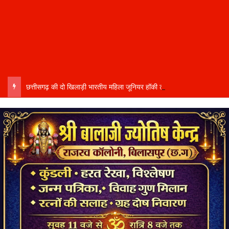
छत्तीसगढ़ की दो खिलाड़ी भारतीय महिला जूनियर हॉकी टीम में…..चीन में होने वाले एशिया कप में दिखाएंगी दम…..राष्ट्रीय टीम में चुनी गईं कांसाबेल की मधु सिदार और बोड़ला की गीता यादव खेलो इंडिया एक्सीलेंस सेंटर…..बिलासपुर में ले रहीं प्रशिक्षण…..उप मुख्यमंत्री अरुण साव ने दोनों खिलाड़ियों को दी बधाई….. वीडियो-कॉल पर बात कर तैयारियों की भी ली जानकारी…..