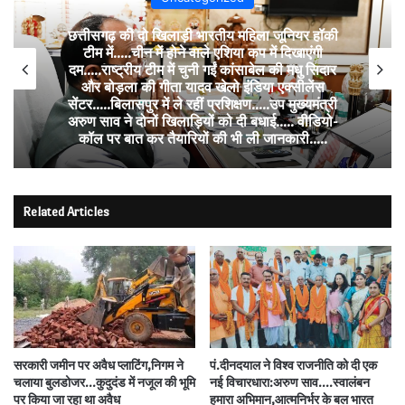
छत्तीसगढ़ की दो खिलाड़ी भारतीय महिला जूनियर हॉकी
टीम में…..चीन में होने वाले एशिया कप में दिखाएंगी
दम…..राष्ट्रीय टीम में चुनी गईं कांसाबेल की मधु सिदार
और बोड़ला की गीता यादव खेलो इंडिया एक्सीलेंस
सेंटर…..बिलासपुर में ले रहीं प्रशिक्षण…..उप मुख्यमंत्री
अरुण साव ने दोनों खिलाड़ियों को दी बधाई….. वीडियो-
कॉल पर बात कर तैयारियों की भी ली जानकारी…..
Related Articles
सरकारी जमीन पर अवैध प्लाटिंग,निगम ने
पं.दीनदयाल ने विश्व राजनीति को दी एक
चलाया बुलडोजर…कुदुदंड में नजूल की भूमि
नई विचारधारा:अरुण साव….स्वालंबन
पर किया जा रहा था अवैध
हमारा अभिमान,आत्मनिर्भर के बल भारत