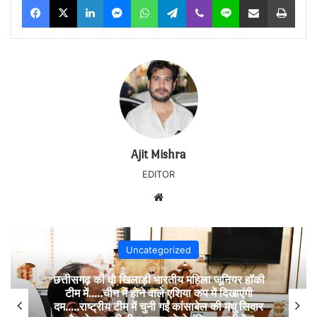
Ajit Mishra
EDITOR
Website
Uncategorized
छत्तीसगढ़ की दो खिलाड़ी भारतीय महिला जूनियर हॉकी
टीम में…..चीन में होने वाले एशिया कप में दिखाएंगी
दम…..राष्ट्रीय टीम में चुनी गईं कांसाबेल की मधु सिदार