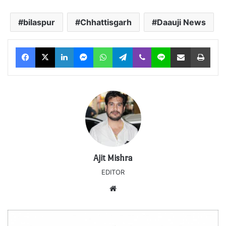
bilaspur
Chhattisgarh
Daauji News
Facebook
X
LinkedIn
Messenger
WhatsApp
Telegram
Viber
Line
Share via Email
Print
Ajit Mishra
EDITOR
Website