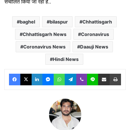
संचालित किया जा रहा है..
baghel
bilaspur
Chhattisgarh
Chhattisgarh News
Coronavirus
Coronavirus News
Daauji News
Hindi News
Facebook
X
LinkedIn
Messenger
WhatsApp
Telegram
Viber
Line
Share via Email
Print