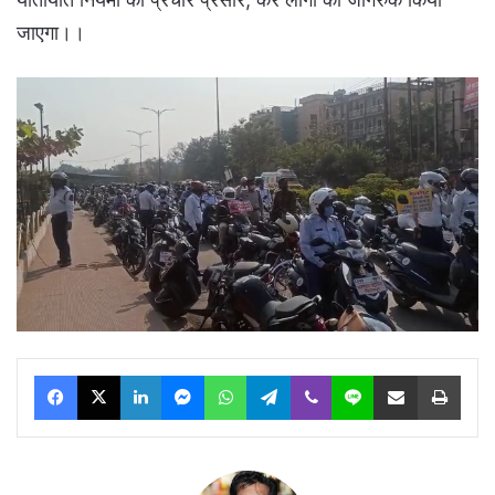
जाएगा।।
Facebook
X
LinkedIn
Messenger
WhatsApp
Telegram
Viber
Line
Share via Email
Print