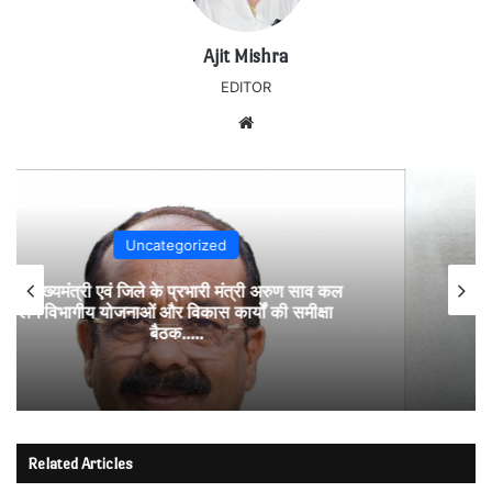
Ajit Mishra
EDITOR
Website
Uncategorized
नांदघाट-मुंगेली रोड होगा फोरलेन, राज्य शासन ने मंजूर
किए 21.81 करोड़….उप मुख्यमंत्री अरुण साव के
अनुमोदन के बाद राशि स्वीकृति का पत्र जारी….
Related Articles