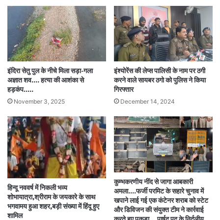
इंदिरा सेतु पुल के नीचे मिला सड़ा-गला
इंश्योरेंस की लेप्स पालिसी के नाम पर ठगी
अज्ञात शव…. हत्या की आशंका से
करने वाले सायबर ठगो को पुलिस ने किया
हड़कंप…..
गिरफ्तार
November 3, 2025
December 14, 2024
कुम्भकरणीय नींद से जागा आबकारी
हिन्दू नववर्ष में निकली भव्य
अमला….फर्जी परमिट के सहारे चुनाव में
शोभायात्रा,श्रीराम के जयकारे के साथ
खपाने लाई गई एक कंटेनर शराब को स्टेट
भगवामय हुआ शहर,बड़ी संख्या में हिंदू हुए
और डिविजन की संयुक्त टीम ने कार्रवाई
शामिल
करते हुए पकड़ा….पार्षद पद के निर्दलीय