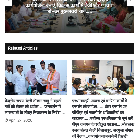
उप मुख्य
ार्ययोजना बनाएं, विकास कार्यों में तेजी और गुणवत्ता
हो–उप मुख्यमंत्री साव…..
Related Articles
केंद्रीय राज्य मंत्री तोखन साहू ने बढ़ती
प्रधानमंत्री आवास एवं मनरेगा कार्याें में
गर्मी को लेकर की अपील…. जनदर्शन में
प्रगति की समीक्षा……धीमी प्रगति पर
समस्याओं के शीघ्र निराकरण के निर्देश….
जीपीएम एवं सक्ती के अधिकारियों को
फटकार…..सर्वोच्च प्रथमिकता से पूर्ण करें
April 27, 2026
पीएम जनमन के स्वीकृत आवास….संचालक
रजत बंसल ने ली बिलासपुर, सरगुजा संभाग
की बैठक…कार्ययोजना बनाने में पिछड़ी