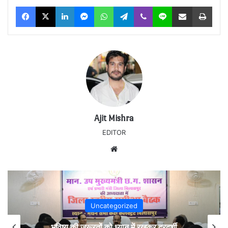
Facebook
X
LinkedIn
Messenger
WhatsApp
Telegram
Viber
Line
Share via Email
Print
Ajit Mishra
EDITOR
Website
Uncategorized
भविष्य की जरूरतों को ध्यान में रखकर दूरदर्शी