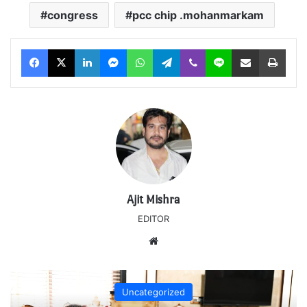
congress
pcc chip .mohanmarkam
Facebook
X
LinkedIn
Messenger
WhatsApp
Telegram
Viber
Line
Share via Email
Print
Ajit Mishra
EDITOR
Website
Uncategorized