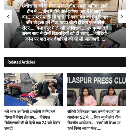
छत्तीसगढ़ की दो खिलाड़ी भारतीय महिला जूनियर हॉकी
टीम में…..चीन में होने वाले एशिया कप में दिखाएंगी
दम…..राष्ट्रीय टीम में चुनी गईं कांसाबेल की मधु सिदार
और बोड़ला की गीता यादव खेलो इंडिया एक्सीलेंस
सेंटर…..बिलासपुर में ले रहीं प्रशिक्षण…..उप मुख्यमंत्री
अरुण साव ने दोनों खिलाड़ियों को दी बधाई….. वीडियो-
कॉल पर बात कर तैयारियों की भी ली जानकारी…..
Related Articles
नये साल पर किसी अनहोनी से निपटने
चैरिटी फेस्टिवल ‘चाय बनेगी स्याही’ का
सिम्स में विशेष इंतजाम…. विशेषज्ञ
आयोजन 22 से…. रिवर व्यू में होगा तीन
चिकित्सकों की दो दिनों तक 24 घंटे विशेष
दिवसीय आयोजन…. बच्चों की शिक्षा पर
ड्यूटी
खर्च किया जाएगा फंड….