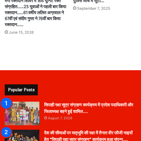
मेगा रक्तदान शिविर में 166 यूनिट रक्त
पुलिस जांच में जुटी…
संग्रहित…..23 युवाओं ने पहली बार किया
September 7, 2025
रक्तदान…..61 वर्षीय ललित अग्रवाल ने
67वीं एवं संदीप गुप्ता ने 76वीं बार किया
रक्तदान…..
June 15, 2026
Popular Posts
सिपाही रक्षा सूत्र संग्रहण कार्यक्रम में प्रदेश पदाधिकारी और
जिलाध्यक्ष बहने हुई शामिल….
August 7, 2026
देश की सीमाओं पर मातृभूमि की रक्षा में तैनात वीर फौजी भाइयों
हेतु “सिपाही रक्षा सूत्र संग्रहण” कार्यक्रम हुआ संपन्न….