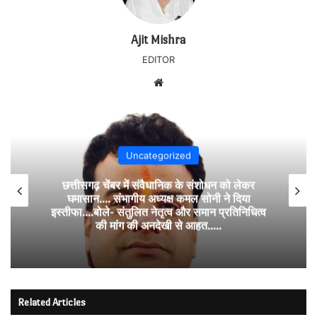
Ajit Mishra
EDITOR
Website
Uncategorized
छत्तीसगढ़ चेंबर में संवैधानिक के संशोधन को लेकर
घमासान…. संभागीय अध्यक्ष कमल सोनी ने दिया
इस्तीफा….बोले- संतुलित नेतृत्व और समान प्रतिनिधित्व
की मांग की अनदेखी से आहत…..
Related Articles