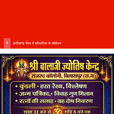
छत्तीसगढ़ चेंबर में संवैधानिक के संशोधन को लेकर घमासान…. संभागीय अध्यक्ष कमल सोनी ने दिया इस्तीफा….बोले- संतुलित नेतृत्व और समान प्रतिनिधित्व की मांग की अनदेखी से आहत…..