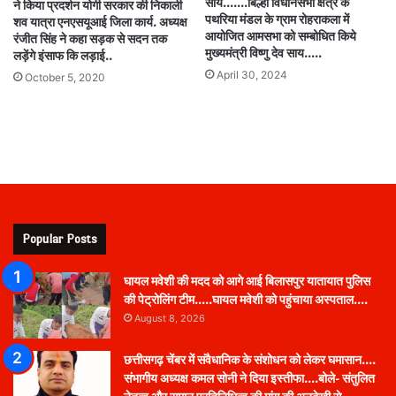
साय…….बिल्हा विधानसभा क्षेत्र के
ने किया प्रदर्शन योगी सरकार की निकाली
पथरिया मंडल के ग्राम रोहराकला में
शव यात्रा एनएसयूआई जिला कार्य. अध्यक्ष
आयोजित आमसभा को सम्बोधित किये
रंजीत सिंह ने कहा सड़क से सदन तक
मुख्यमंत्री विष्णु देव साय…..
लड़ेंगे इंसाफ कि लड़ाई..
April 30, 2024
October 5, 2020
Popular Posts
घायल मवेशी की मदद को आगे आई बिलासपुर यातायात पुलिस
की पेट्रोलिंग टीम…..घायल मवेशी को पहुंचाया अस्पताल….
August 8, 2026
छत्तीसगढ़ चेंबर में संवैधानिक के संशोधन को लेकर घमासान….
संभागीय अध्यक्ष कमल सोनी ने दिया इस्तीफा….बोले- संतुलित