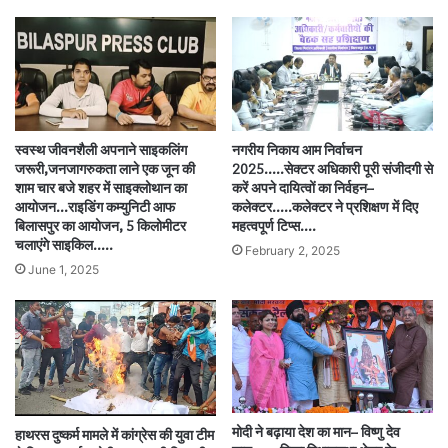
स्वस्थ जीवनशैली अपनाने साइकलिंग
नगरीय निकाय आम निर्वाचन
जरूरी,जनजागरुकता लाने एक जून की
2025…..सेक्टर अधिकारी पूरी संजीदगी से
शाम चार बजे शहर में साइक्लोथान का
करें अपने दायित्वों का निर्वहन–
आयोजन…राइडिंग कम्युनिटी आफ
कलेक्टर…..कलेक्टर ने प्रशिक्षण में दिए
बिलासपुर का आयोजन, 5 किलोमीटर
महत्वपूर्ण टिप्स….
चलाएंगे साइकिल…..
February 2, 2025
June 1, 2025
मोदी ने बढ़ाया देश का मान– विष्णु देव
हाथरस दुष्कर्म मामले में कांग्रेस की युवा टीम