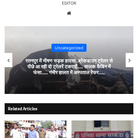
EDITOR
Website
Uncategorized
रतनपुर में भीषण सड़क हादसा..ब्रेकडाउन ट्रेलर से
पीछे आ रही दो ट्रेलरें टकराईं….. चालक कैबिन में
फंसा….. गंभीर हालत में अस्पताल रेफर…..
Related Articles