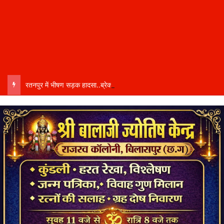
रतनपुर में भीषण सड़क हादसा..ब्रेकडाउन ट्रेलर से पीछे आ रही दो ट्रेलरें टकराईं….. चालक कैबिन में फंसा….. गंभीर हालत में अस्पताल रेफर…..