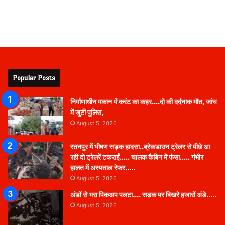
Popular Posts
निर्माणाधीन मकान में करंट का कहर….दो की दर्दनाक मौत, जांच
में जुटी पुलिस,
August 5, 2026
रतनपुर में भीषण सड़क हादसा..ब्रेकडाउन ट्रेलर से पीछे आ
रही दो ट्रेलरें टकराईं….. चालक कैबिन में फंसा….. गंभीर
हालत में अस्पताल रेफर…..
August 5, 2026
अंडों से भरा पिकअप पलटा…. सड़क पर बिखरे हजारों अंडे…..
August 5, 2026