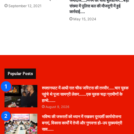
जमीदोंज….निगम का चला बुलडोजर…बड़ी
September 12, 2021
संख्या में पुलिस बल की मौजदूगी में हुई
कार्रवाई….
May 15, 2024
Popular Posts
श्मशानघाट में आधी रात चीफ जस्टिस की तस्वीर…..चार युवक
पहुंचे थे पूजा सामग्री लेकर……एक युवक चढ़ा ग्रामीणों के
हत्थे……
August 9, 2026
भविष्य की जरूरतों को ध्यान में रखकर दूरदर्शी कार्ययोजना
बनाएं, विकास कार्यों में तेजी और गुणवत्ता हो–उप मुख्यमंत्री
साव…..