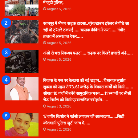
में जुटी पुलिस,
August 5, 2026
रतनपुर में भीषण सड़क हादसा..ब्रेकडाउन ट्रेलर से पीछे आ
रही दो ट्रेलरें टकराईं….. चालक कैबिन में फंसा….. गंभीर
हालत में अस्पताल रेफर…..
August 5, 2026
अंडों से भरा पिकअप पलटा…. सड़क पर बिखरे हजारों अंडे…..
August 5, 2026
विकास के पथ पर बेलतरा की नई उड़ान… विधायक सुशांत
शुक्ला की पहल से ₹3.61 करोड़ के विकास कार्यों की मिली…….
सौगात 10 गांवों में बनेंगे सामुदायिक भवन….11 स्थानों पर सीसी
रोड निर्माण को मिली प्रशासनिक स्वीकृति…..
August 3, 2026
17 वर्षीय किशोर ने फांसी लगाकर की आत्महत्या……सिटी
कोतवाली पुलिस जुटी जांच में…..
August 2, 2026