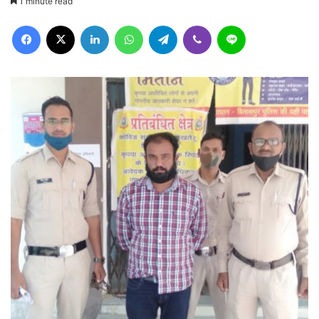
1 minute read
Facebook
X
LinkedIn
WhatsApp
Telegram
Viber
Line