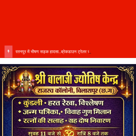
रतनपुर में भीषण सड़क हादसा..ब्रेकडाउन ट्रेलर से पीछे आ रही दो ट्रेलरें टकराईं….. चालक कैबिन में फंसा….. गंभीर हालत में अस्पताल रेफर…..