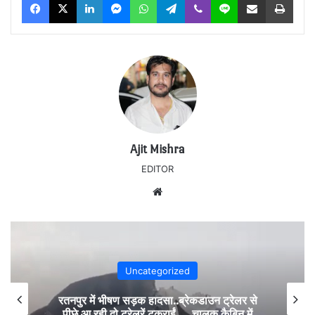
Ajit Mishra
EDITOR
Website
Uncategorized
रतनपुर में भीषण सड़क हादसा..ब्रेकडाउन ट्रेलर से
पीछे आ रही दो ट्रेलरें टकराईं….. चालक कैबिन में