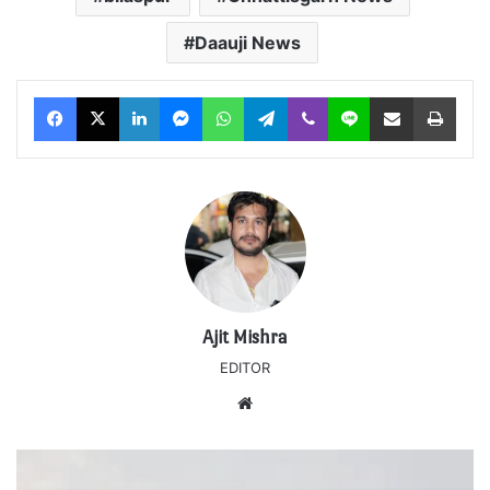
Daauji News
Facebook
X
LinkedIn
Messenger
WhatsApp
Telegram
Viber
Line
Share via Email
Print
Ajit Mishra
EDITOR
Website