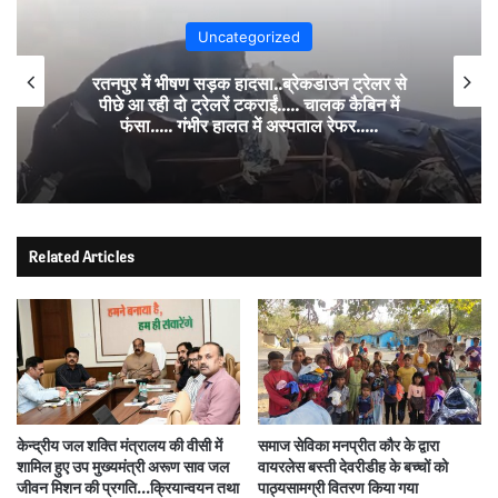
Uncategorized
रतनपुर में भीषण सड़क हादसा..ब्रेकडाउन ट्रेलर से
पीछे आ रही दो ट्रेलरें टकराईं….. चालक कैबिन में
फंसा….. गंभीर हालत में अस्पताल रेफर…..
Related Articles
केन्द्रीय जल शक्ति मंत्रालय की वीसी में
समाज सेविका मनप्रीत कौर के द्वारा
शामिल हुए उप मुख्यमंत्री अरूण साव जल
वायरलेस बस्ती देवरीडीह के बच्चों को
जीवन मिशन की प्रगति…क्रियान्वयन तथा
पाठ्यसामग्री वितरण किया गया