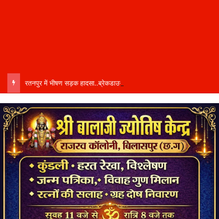
रतनपुर में भीषण सड़क हादसा..ब्रेकडाउन ट्रेलर से पीछे आ रही दो ट्रेलरें टकराईं….. चालक कैबिन में फंसा….. गंभीर हालत में अस्पताल रेफर…..