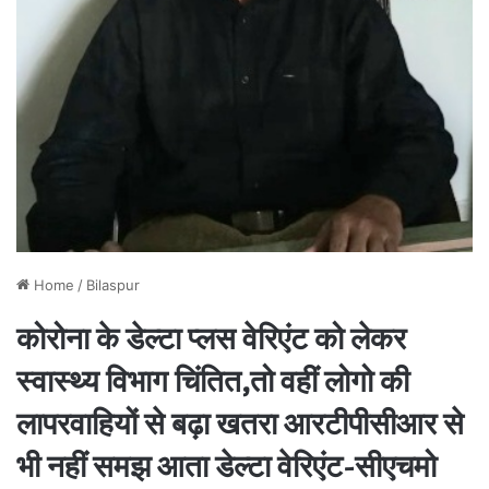
Home
/
Bilaspur
कोरोना के डेल्टा प्लस वेरिएंट को लेकर
स्वास्थ्य विभाग चिंतित,तो वहीं लोगो की
लापरवाहियों से बढ़ा खतरा आरटीपीसीआर से
भी नहीं समझ आता डेल्टा वेरिएंट-सीएचमो