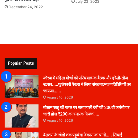
July 23, 2023
December 24, 2022
Popular Posts
कोरबा में महिला मोर्चा की परिचयात्मक बैठक और हरेली-तीज
उत्सव…..फुलेश्वरी पैकरा ने लिया संगठनात्मक गतिविधियों का
जायजा……
August 10, 2026
तोखन साहू की पहल पर माता हासी देवी की 200वीं जयंती पर
जारी होगा ₹200 का स्मारक सिक्का….
August 10, 2026
बेलतरा के खेतों तक पहुंचेगा विकास का पानी….. सिंचाई