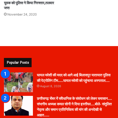
युवक को पुलिस ने किया गिरफ्तार,तलवार
जप्त
November 24, 2020
Popular Posts
घायल मवेशी की मदद को आगे आई बिलासपुर यातायात पुलिस
की पेट्रोलिंग टीम…..घायल मवेशी को पहुंचाया अस्पताल….
August 8, 2026
छत्तीसगढ़ चेंबर में संवैधानिक के संशोधन को लेकर घमासान….
संभागीय अध्यक्ष कमल सोनी ने दिया इस्तीफा….बोले- संतुलित
नेतृत्व और समान प्रतिनिधित्व की मांग की अनदेखी से
आहत…..