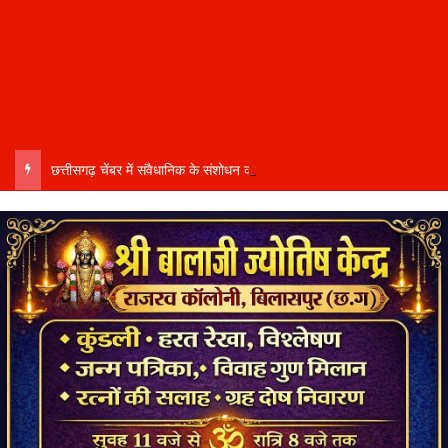
छत्तीसगढ़ चेंबर में संवैधानिक के संशोधन को लेकर घमासान…. संभागीय अध्यक्ष कमल सोनी ने दिया इस्तीफा….बोले- संतुलित नेतृत्व और समान प्रतिनिधित्व की मांग की अनदेखी से आहत…..