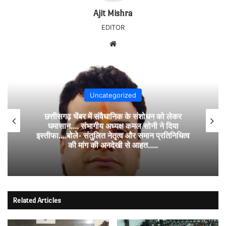
Ajit Mishra
EDITOR
Website
Uncategorized
छत्तीसगढ़ चेंबर में संवैधानिक के संशोधन को लेकर
घमासान…. संभागीय अध्यक्ष कमल सोनी ने दिया
इस्तीफा….बोले- संतुलित नेतृत्व और समान प्रतिनिधित्व
की मांग की अनदेखी से आहत…..
Related Articles