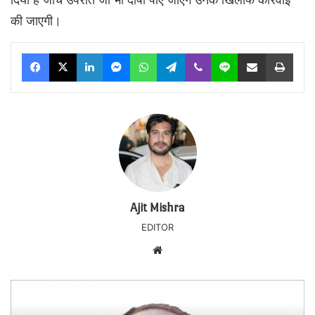
की जाएगी।
Facebook
X
LinkedIn
Messenger
WhatsApp
Telegram
Viber
Line
Share via Email
Print
Ajit Mishra
EDITOR
Website