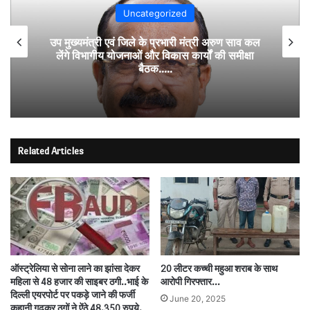
Uncategorized
उप मुख्यमंत्री एवं जिले के प्रभारी मंत्री अरुण साव कल
लेंगे विभागीय योजनाओं और विकास कार्यों की समीक्षा
बैठक…..
Related Articles
ऑस्ट्रेलिया से सोना लाने का झांसा देकर
20 लीटर कच्ची महुआ शराब के साथ
महिला से 48 हजार की साइबर ठगी..भाई के
आरोपी गिरफ्तार…
दिल्ली एयरपोर्ट पर पकड़े जाने की फर्जी
June 20, 2025
कहानी गढ़कर ठगों ने ऐंठे 48,350 रुपये,