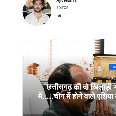
Ajit Mishra
EDITOR
Website
Un
Au
निर्माणाधीन मकान में करंट क
टीम
जु
व