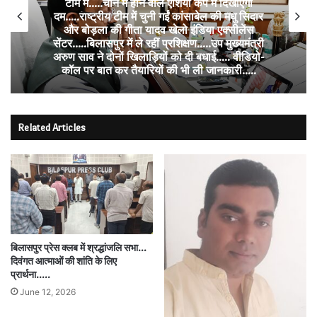
टीम में…..चीन में होने वाले एशिया कप में दिखाएंगी
दम…..राष्ट्रीय टीम में चुनी गईं कांसाबेल की मधु सिदार
और बोड़ला की गीता यादव खेलो इंडिया एक्सीलेंस
सेंटर…..बिलासपुर में ले रहीं प्रशिक्षण…..उप मुख्यमंत्री
अरुण साव ने दोनों खिलाड़ियों को दी बधाई….. वीडियो-
कॉल पर बात कर तैयारियों की भी ली जानकारी…..
Related Articles
बिलासपुर प्रेस क्लब में श्रद्धांजलि सभा…
दिवंगत आत्माओं की शांति के लिए
प्रार्थना…..
June 12, 2026