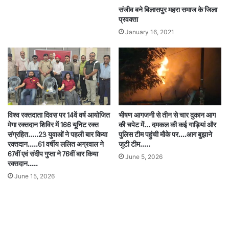
संजीव बने बिलासपुर महरा समाज के जिला
प्रवक्ता
January 16, 2021
विश्व रक्तदाता दिवस पर 14वें वर्ष आयोजित
भीषण आगजनी से तीन से चार दुकान आग
मेगा रक्तदान शिविर में 166 यूनिट रक्त
की चपेट में… दमकल की कई गाड़ियां और
संग्रहित…..23 युवाओं ने पहली बार किया
पुलिस टीम पहुंची मौके पर….आग बुझाने
रक्तदान…..61 वर्षीय ललित अग्रवाल ने
जुटी टीम…..
67वीं एवं संदीप गुप्ता ने 76वीं बार किया
June 5, 2026
रक्तदान…..
June 15, 2026