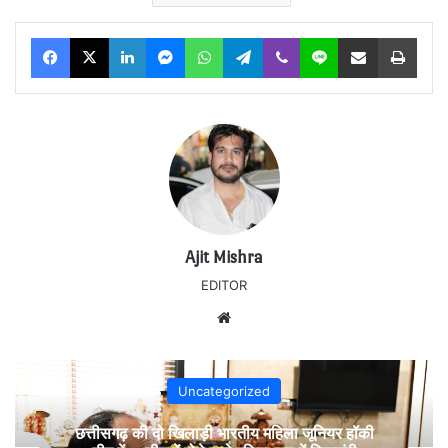
Facebook
X
LinkedIn
Messenger
WhatsApp
Telegram
Viber
Line
Share via Email
Print
Ajit Mishra
EDITOR
Website
Uncategorized
छत्तीसगढ़ की दो खिलाड़ी भारतीय महिला जूनियर हॉकी