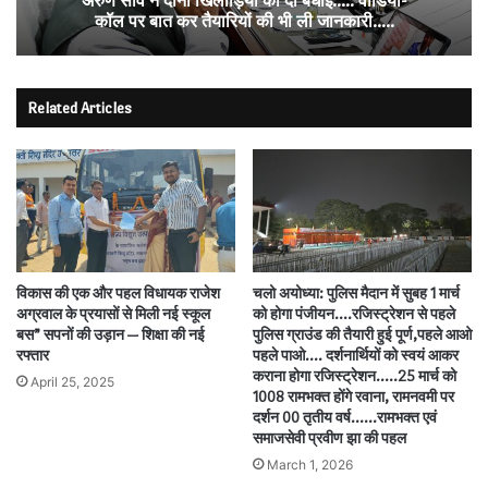
अरुण साव ने दोनों खिलाड़ियों को दी बधाई….. वीडियो-
कॉल पर बात कर तैयारियों की भी ली जानकारी…..
Related Articles
विकास की एक और पहल विधायक राजेश
चलो अयोध्या: पुलिस मैदान में सुबह 1 मार्च
अग्रवाल के प्रयासों से मिली नई स्कूल
को होगा पंजीयन….रजिस्ट्रेशन से पहले
बस” सपनों की उड़ान — शिक्षा की नई
पुलिस ग्राउंड की तैयारी हुई पूर्ण,पहले आओ
रफ्तार
पहले पाओ…. दर्शनार्थियों को स्वयं आकर
कराना होगा रजिस्ट्रेशन…..25 मार्च को
April 25, 2025
1008 रामभक्त होंगे रवाना, रामनवमी पर
दर्शन 00 तृतीय वर्ष……रामभक्त एवं
समाजसेवी प्रवीण झा की पहल
March 1, 2026