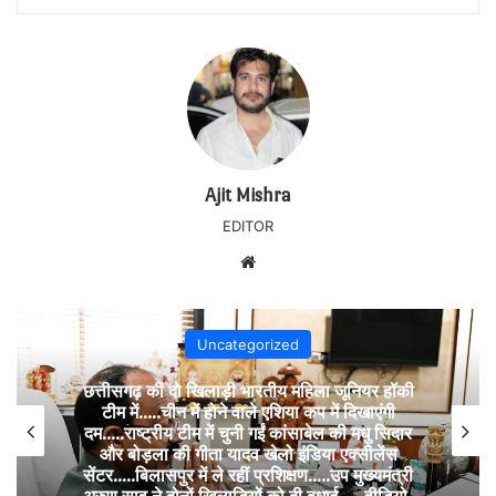
Ajit Mishra
EDITOR
Website
Uncategorized
छत्तीसगढ़ की दो खिलाड़ी भारतीय महिला जूनियर हॉकी
टीम में…..चीन में होने वाले एशिया कप में दिखाएंगी
दम…..राष्ट्रीय टीम में चुनी गईं कांसाबेल की मधु सिदार
और बोड़ला की गीता यादव खेलो इंडिया एक्सीलेंस
सेंटर…..बिलासपुर में ले रहीं प्रशिक्षण…..उप मुख्यमंत्री