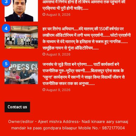
आमसभा में निर्णय होना है तो विषय आमसभा तक पहुंचाने की
प्रक्रिया भी पूरी होनी चाहिए…..
August 9, 2026
हर घर तिरंगा अभियान….वंदे मातरम् की 150वीं वर्षगांठ पर
लखीराम ऑडिटोरियम में लगी भव्य प्रदर्शनी……फोटो प्रदर्शनी
के माध्यम से वंदे मातरम् के इतिहास से रूबरू हुए नागरिक……
सामूहिक गायन से गूंजा ऑडिटोरियम…..
August 9, 2026
जनसंघ से जुड़े पिता बने प्रेरणा….. पार्टी कार्यकर्ता बने
राजनीतिक गुरु–भूपेंद्र सवन्नी…..बिलासपुर प्रेस क्लब के
‘पहुना’ कार्यक्रम में सवन्नी ने साझा किया विद्यार्थी जीवन से
राजनीतिक सफर तक का अनुभव…..
August 9, 2026
Contact us
Owner/editor - Ajeet mishra Address- Nadi kinaare aary samaaj
mandair ke paas gondpara bilaapur Mobile No.- 9872177004