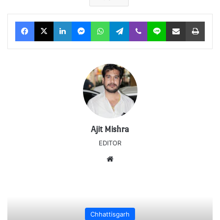
Facebook
X
LinkedIn
Messenger
WhatsApp
Telegram
Viber
Line
Share via Email
Print
Ajit Mishra
EDITOR
Website
Chhattisgarh