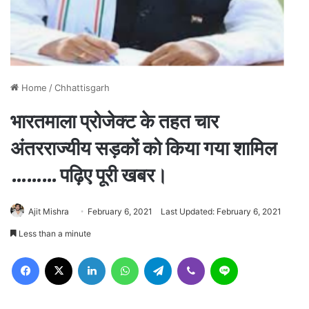
Home
/
Chhattisgarh
भारतमाला प्रोजेक्ट के तहत चार
अंतरराज्यीय सड़कों को किया गया शामिल
……… पढ़िए पूरी खबर।
Ajit Mishra
February 6, 2021
Last Updated: February 6, 2021
Less than a minute
Facebook
X
LinkedIn
WhatsApp
Telegram
Viber
Line