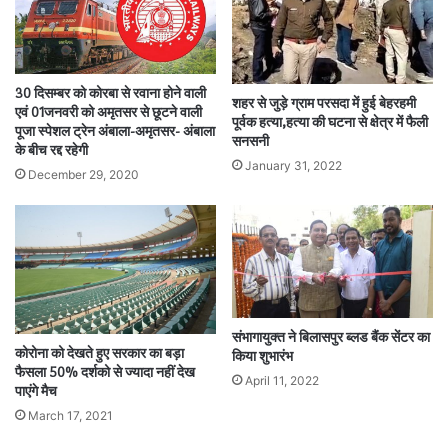
30 दिसम्बर को कोरबा से रवाना होने वाली
शहर से जुड़े ग्राम परसदा में हुई बेहरहमी
एवं 01जनवरी को अमृतसर से छूटने वाली
पूर्वक हत्या,हत्या की घटना से क्षेत्र में फैली
पूजा स्पेशल ट्रेन अंबाला-अमृतसर- अंबाला
सनसनी
के बीच रद्द रहेगी
January 31, 2022
December 29, 2020
संभागायुक्त ने बिलासपुर ब्लड बैंक सेंटर का
कोरोना को देखते हुए सरकार का बड़ा
किया शुभारंभ
फैसला 50% दर्शको से ज्यादा नहीं देख
April 11, 2022
पाएंगे मैच
March 17, 2021