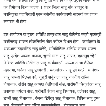
किया गया है इसी दिन युवक युवती परिचय के प्रत्रिका जीवन साथी
का विमोचन किया जाएगा । शहर जिला साहू संघ रायपुर के
नवनियुक्त पदाधिकारी एवम मनोनीत कार्यकारणी सदस्यों का शपथ
समारोह भी होगा।
इस आयोजन के मुख्य अतिथि ताम्रध्वज साहू कैबिनेट मंत्री गृहमंत्री
छत्तीसगढ़ शासन लोकनिर्माण जेल पर्यटन विभाग होंगे। कार्यक्रम के
अध्यक्षता टहलसिंह साहू करेंगे, अतिविशिष्ट अतिथि सांसद अरुण
साहू प्रदेश अध्यक्ष भाजपा, चुन्नी लाल साहू सांसद महासमुंद रहेंगे।
विशिष्ट अतिथि मोतीलाल साहू कार्यकारणी अध्यक्ष अ भा तैलिक
महासभा, धनेंद्र साहू पूर्वमंत्री , चंद्रशेखर साहू पूर्व मंत्री, थानेश्वर
साहू अध्यक्ष पिछडा वर्ग, सुश्री शकुंतला साहू संसदीय सचिव
विधायक, संदीप साहू अध्यक्ष तेलीघानी बोर्ड, श्रीमती चित्ररेखा साहू
उपाध्यक्ष पर्यटन बोर्ड, श्रीमती रंजन साहू विधायक, दलेश्वर साहू,
छन्नी साहू विधायक , रंजना डिपेंद्र साहू विधायक, विपिन साहू दुग्ध
संघ, विद्यादेवी साहू वरिष्ठ समाजसेवीका , रोशनलाल साहू