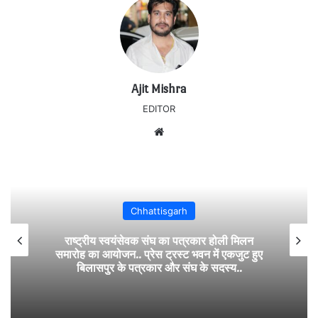
Ajit Mishra
EDITOR
Website
Chhattisgarh
राष्ट्रीय स्वयंसेवक संघ का पत्रकार होली मिलन
समारोह का आयोजन.. प्रेस ट्रस्ट भवन में एकजुट हुए
बिलासपुर के पत्रकार और संघ के सदस्य..