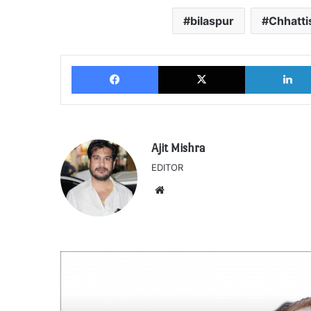
bilaspur
Chhatt
Facebook
X
Ajit Mishra
EDITOR
Website