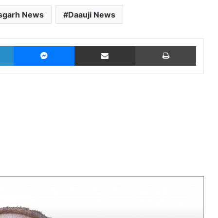
isgarh News
Daauji News
LinkedIn
Messenger
Share via Email
Print
Read Next