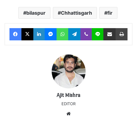
bilaspur
Chhattisgarh
fir
Facebook
X
LinkedIn
Messenger
WhatsApp
Telegram
Viber
Line
Share via Email
Print
Ajit Mishra
EDITOR
Website