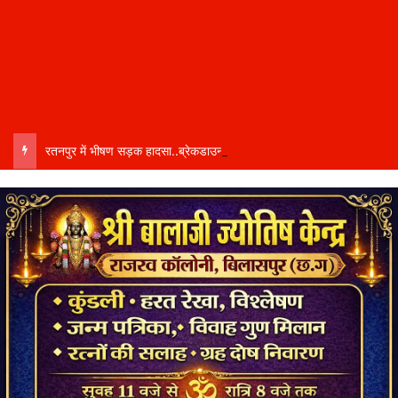
रतनपुर में भीषण सड़क हादसा..ब्रेकडाउन ट्रेलर से पीछे आ रही दो ट्रेलरें टकराईं….. चालक कैबिन में फंसा….. गंभीर हालत में अस्पताल रेफर…..