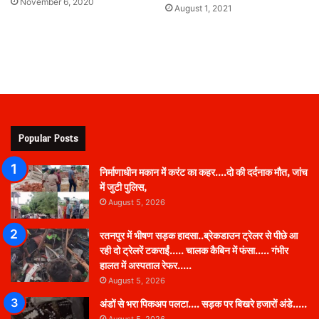
November 6, 2020
August 1, 2021
Popular Posts
निर्माणाधीन मकान में करंट का कहर….दो की दर्दनाक मौत, जांच
में जुटी पुलिस,
August 5, 2026
रतनपुर में भीषण सड़क हादसा..ब्रेकडाउन ट्रेलर से पीछे आ
रही दो ट्रेलरें टकराईं….. चालक कैबिन में फंसा….. गंभीर
हालत में अस्पताल रेफर…..
August 5, 2026
अंडों से भरा पिकअप पलटा…. सड़क पर बिखरे हजारों अंडे…..
August 5, 2026