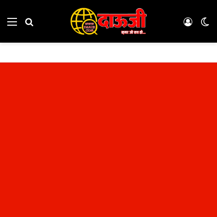
Menu
Search for
Log In
Sw