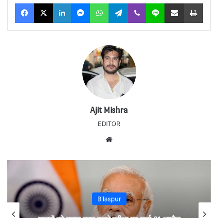
Facebook
X
LinkedIn
Messenger
WhatsApp
Telegram
Viber
Line
Share via Email
Print
Ajit Mishra
EDITOR
Website
Bilaspur