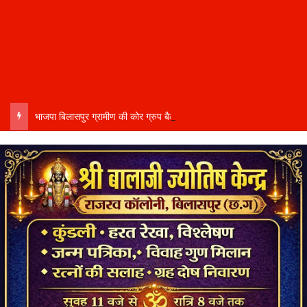
भाजपा बिलासपुर ग्रामीण की कोर ग्रुप बैठक में संगठनात्मक कार्यों की समीक्षा समरसता संकल्प अभियान…..हर घर तिरंगा यात्रा एवं आगामी कार्यक्रमों की तैयारियों पर हुई विस्तृत चर्चा……