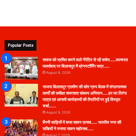
Popular Posts
समाज को भ्रमित करने वाले नैरेटिव से रहें सचेत…..कल्चरल
मार्क्सवाद पर बिलासपुर में ब्रेनस्टॉर्मिंग सत्र…..
August 8, 2026
भाजपा बिलासपुर ग्रामीण की कोर ग्रुप बैठक में संगठनात्मक
कार्यों की समीक्षा समरसता संकल्प अभियान…..हर घर तिरंगा
यात्रा एवं आगामी कार्यक्रमों की तैयारियों पर हुई विस्तृत
चर्चा……
August 8, 2026
बैंगनी साड़ियों में सजा सावन उत्सव….. भारतीय नगर की
सखियों ने मनाया सावन महोत्सव…..
August 7, 2026