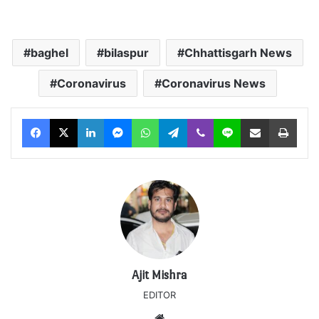
baghel
bilaspur
Chhattisgarh News
Coronavirus
Coronavirus News
Facebook
X
LinkedIn
Messenger
WhatsApp
Telegram
Viber
Line
Share via Email
Print
Ajit Mishra
EDITOR
Website