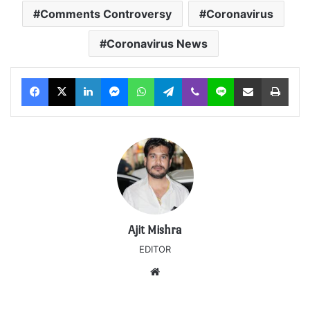
Comments Controversy
Coronavirus
Coronavirus News
Facebook
X
LinkedIn
Messenger
WhatsApp
Telegram
Viber
Line
Share via Email
Print
Ajit Mishra
EDITOR
Website