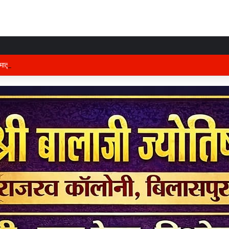
तृभूमि की रक्षा में तैनात वीर फौजी भाइयों हेतु “सिपाही रक्षा सूत्र संग्रहण” कार्यक्रम हुआ सं