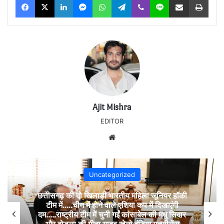
Ajit Mishra
EDITOR
Website
Uncategorized
छत्तीसगढ़ की दो खिलाड़ी भारतीय महिला जूनियर हॉकी
टीम में…..चीन में होने वाले एशिया कप में दिखाएंगी
दम…..राष्ट्रीय टीम में चुनी गईं कांसाबेल की मधु सिदार