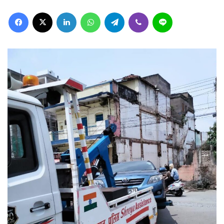
Facebook
X
LinkedIn
WhatsApp
Telegram
Viber
Line