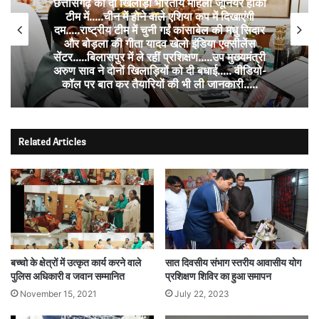
छत्तीसगढ़ की दो खिलाड़ी भारतीय महिला जूनियर हॉकी
टीम में…..चीन में होने वाले एशिया कप में दिखाएंगी
दम…..राष्ट्रीय टीम में चुनी गईं कांसाबेल की मधु सिदार
और बोड़ला की गीता यादव खेलो इंडिया एक्सीलेंस
सेंटर…..बिलासपुर में ले रहीं प्रशिक्षण…..उप मुख्यमंत्री
अरुण साव ने दोनों खिलाड़ियों को दी बधाई….. वीडियो-
कॉल पर बात कर तैयारियों की भी ली जानकारी…..
Related Articles
बच्चो के क्षेत्रों में उत्कृत कार्य करने वाले
सात दिवसीय संभाग स्तरीय आवासीय योग
पुलिस अधिकारी व जवान सम्मानित
प्रशिक्षण शिविर का हुआ समापन
November 15, 2021
July 22, 2023