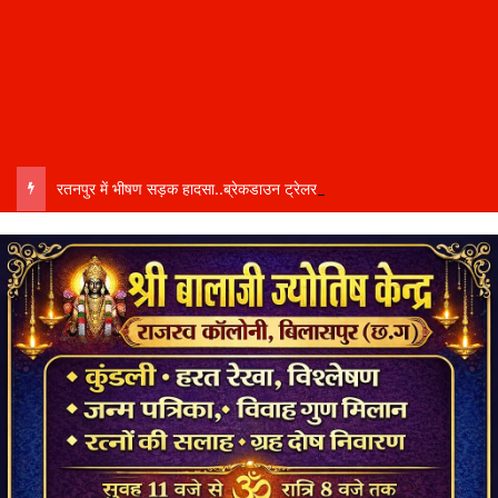
रतनपुर में भीषण सड़क हादसा..ब्रेकडाउन ट्रेलर से पीछे आ रही दो ट्रेलरें टकराईं….. चालक कैबिन में फंसा….. गंभीर हालत में अस्पताल रेफर…..