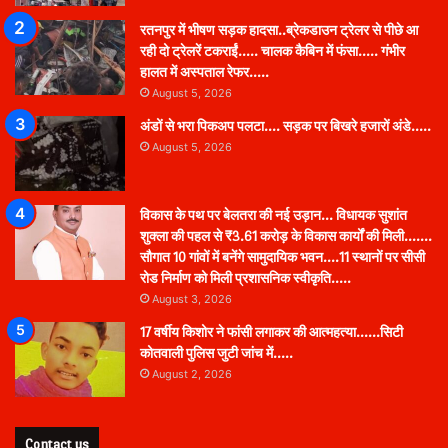
रतनपुर में भीषण सड़क हादसा..ब्रेकडाउन ट्रेलर से पीछे आ
रही दो ट्रेलरें टकराईं….. चालक कैबिन में फंसा….. गंभीर
हालत में अस्पताल रेफर…..
August 5, 2026
अंडों से भरा पिकअप पलटा…. सड़क पर बिखरे हजारों अंडे…..
August 5, 2026
विकास के पथ पर बेलतरा की नई उड़ान… विधायक सुशांत
शुक्ला की पहल से ₹3.61 करोड़ के विकास कार्यों की मिली…….
सौगात 10 गांवों में बनेंगे सामुदायिक भवन….11 स्थानों पर सीसी
रोड निर्माण को मिली प्रशासनिक स्वीकृति…..
August 3, 2026
17 वर्षीय किशोर ने फांसी लगाकर की आत्महत्या……सिटी
कोतवाली पुलिस जुटी जांच में…..
August 2, 2026
Contact us