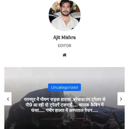
Ajit Mishra
EDITOR
Website
Uncategorized
रतनपुर में भीषण सड़क हादसा..ब्रेकडाउन ट्रेलर से
पीछे आ रही दो ट्रेलरें टकराईं….. चालक कैबिन में
फंसा….. गंभीर हालत में अस्पताल रेफर…..