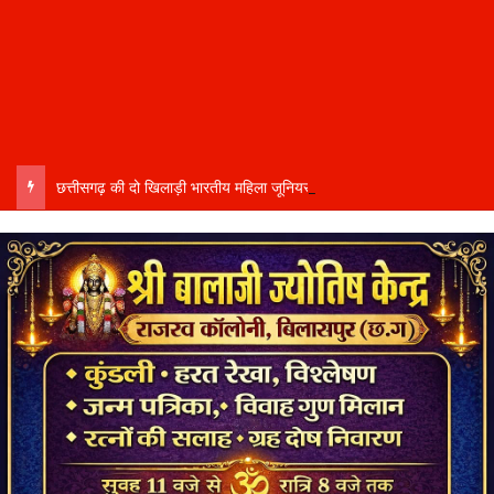
छत्तीसगढ़ की दो खिलाड़ी भारतीय महिला जूनियर हॉकी टीम में…..चीन में होने वाले एशिया कप में दिखाएंगी दम…..राष्ट्रीय टीम में चुनी गईं कांसाबेल की मधु सिदार और बोड़ला की गीता यादव खेलो इंडिया एक्सीलेंस सेंटर…..बिलासपुर में ले रहीं प्रशिक्षण…..उप मुख्यमंत्री अरुण साव ने दोनों खिलाड़ियों को दी बधाई….. वीडियो-कॉल पर बात कर तैयारियों की भी ली जानकारी…..