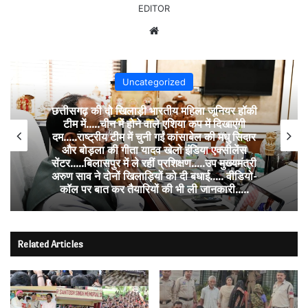
EDITOR
Website
Uncategorized
छत्तीसगढ़ की दो खिलाड़ी भारतीय महिला जूनियर हॉकी
टीम में…..चीन में होने वाले एशिया कप में दिखाएंगी
दम…..राष्ट्रीय टीम में चुनी गईं कांसाबेल की मधु सिदार
और बोड़ला की गीता यादव खेलो इंडिया एक्सीलेंस
सेंटर…..बिलासपुर में ले रहीं प्रशिक्षण…..उप मुख्यमंत्री
अरुण साव ने दोनों खिलाड़ियों को दी बधाई….. वीडियो-
कॉल पर बात कर तैयारियों की भी ली जानकारी…..
Related Articles