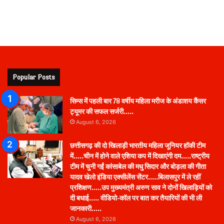
Popular Posts
सिम्स में पहली बार 78 वर्षीय महिला मरीज के अंडाशय कैंसर
ट्यूमर की सफल सर्जरी…..
August 6, 2026
छत्तीसगढ़ की दो खिलाड़ी भारतीय महिला जूनियर हॉकी टीम
में…..चीन में होने वाले एशिया कप में दिखाएंगी दम…..राष्ट्रीय
टीम में चुनी गईं कांसाबेल की मधु सिदार और बोड़ला की गीता
यादव खेलो इंडिया एक्सीलेंस सेंटर…..बिलासपुर में ले रहीं
प्रशिक्षण…..उप मुख्यमंत्री अरुण साव ने दोनों खिलाड़ियों को
दी बधाई….. वीडियो-कॉल पर बात कर तैयारियों की भी ली
जानकारी…..
August 6, 2026