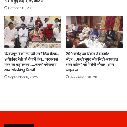
टीवी में हुई कैद–देखिए वीडियो
October 19, 2022
बिलासपुर में कांग्रेस की रणनीतिक बैठक..
200 करोड़ का स्किल डेवलपमेंट
9 सितंबर रैली की तैयारी तेज…चरणदास
सेंटर….मल्टी सुपर स्पेशलिटी अस्पताल
महंत का बड़ा हमला…..चमचों की संख्या
शहर वासियों को मिलेगी सौगात- अमर
आज सांप-बिच्छू जितनी…..
अग्रवाल….
September 6, 2025
December 30, 2023