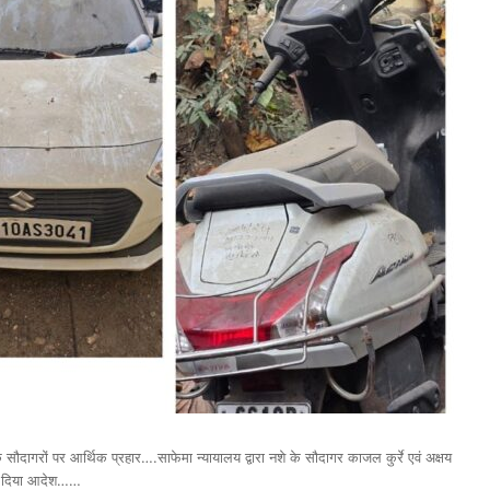
ौदागरों पर आर्थिक प्रहार….साफेमा न्यायालय द्वारा नशे के सौदागर काजल कुर्रे एवं अक्षय
 का दिया आदेश……