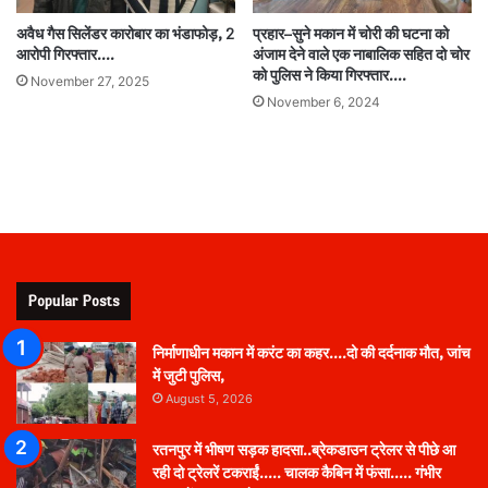
अवैध गैस सिलेंडर कारोबार का भंडाफोड़, 2
प्रहार–सुने मकान में चोरी की घटना को
आरोपी गिरफ्तार….
अंजाम देने वाले एक नाबालिक सहित दो चोर
को पुलिस ने किया गिरफ्तार….
November 27, 2025
November 6, 2024
Popular Posts
निर्माणाधीन मकान में करंट का कहर….दो की दर्दनाक मौत, जांच
में जुटी पुलिस,
August 5, 2026
रतनपुर में भीषण सड़क हादसा..ब्रेकडाउन ट्रेलर से पीछे आ
रही दो ट्रेलरें टकराईं….. चालक कैबिन में फंसा….. गंभीर