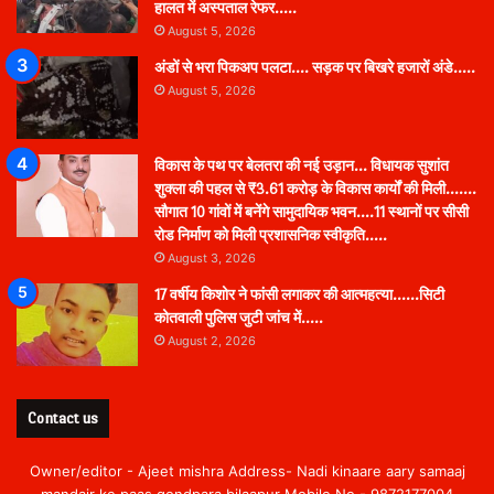
हालत में अस्पताल रेफर…..
August 5, 2026
अंडों से भरा पिकअप पलटा…. सड़क पर बिखरे हजारों अंडे…..
August 5, 2026
विकास के पथ पर बेलतरा की नई उड़ान… विधायक सुशांत
शुक्ला की पहल से ₹3.61 करोड़ के विकास कार्यों की मिली…….
सौगात 10 गांवों में बनेंगे सामुदायिक भवन….11 स्थानों पर सीसी
रोड निर्माण को मिली प्रशासनिक स्वीकृति…..
August 3, 2026
17 वर्षीय किशोर ने फांसी लगाकर की आत्महत्या……सिटी
कोतवाली पुलिस जुटी जांच में…..
August 2, 2026
Contact us
Owner/editor - Ajeet mishra Address- Nadi kinaare aary samaaj