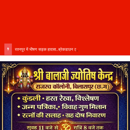
रतनपुर में भीषण सड़क हादसा..ब्रेकडाउन ट्रेलर से पीछे आ रही दो ट्रेलरें टकराईं….. चालक कैबिन में फंसा….. गंभीर हालत में अस्पताल रेफर…..