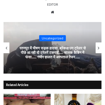
EDITOR
Website
Uncategorized
रतनपुर में भीषण सड़क हादसा..ब्रेकडाउन ट्रेलर से
पीछे आ रही दो ट्रेलरें टकराईं….. चालक कैबिन में
फंसा….. गंभीर हालत में अस्पताल रेफर…..
Related Articles