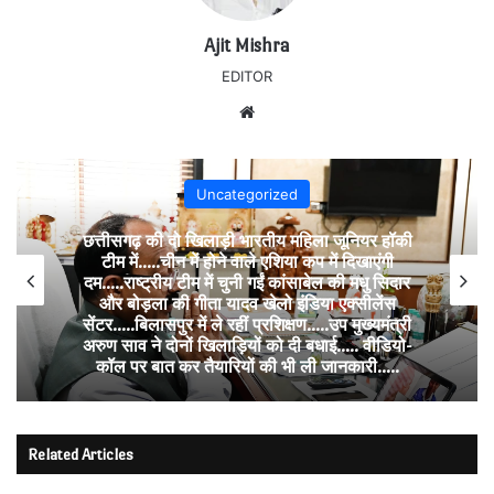
Ajit Mishra
EDITOR
Website
Uncategorized
छत्तीसगढ़ की दो खिलाड़ी भारतीय महिला जूनियर हॉकी
टीम में…..चीन में होने वाले एशिया कप में दिखाएंगी
दम…..राष्ट्रीय टीम में चुनी गईं कांसाबेल की मधु सिदार
और बोड़ला की गीता यादव खेलो इंडिया एक्सीलेंस
सेंटर…..बिलासपुर में ले रहीं प्रशिक्षण…..उप मुख्यमंत्री
अरुण साव ने दोनों खिलाड़ियों को दी बधाई….. वीडियो-
कॉल पर बात कर तैयारियों की भी ली जानकारी…..
Related Articles