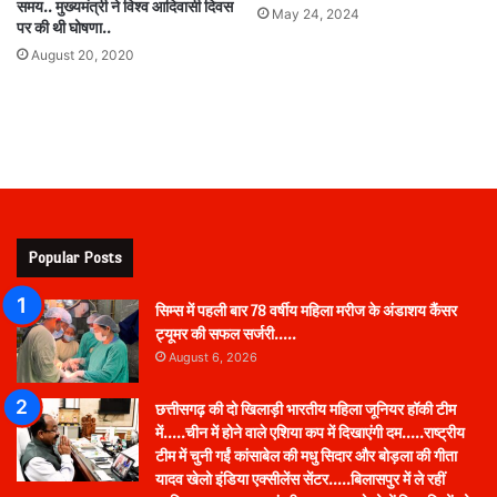
समय.. मुख्यमंत्री ने विश्व आदिवासी दिवस
May 24, 2024
पर की थी घोषणा..
August 20, 2020
Popular Posts
सिम्स में पहली बार 78 वर्षीय महिला मरीज के अंडाशय कैंसर
ट्यूमर की सफल सर्जरी…..
August 6, 2026
छत्तीसगढ़ की दो खिलाड़ी भारतीय महिला जूनियर हॉकी टीम
में…..चीन में होने वाले एशिया कप में दिखाएंगी दम…..राष्ट्रीय
टीम में चुनी गईं कांसाबेल की मधु सिदार और बोड़ला की गीता
यादव खेलो इंडिया एक्सीलेंस सेंटर…..बिलासपुर में ले रहीं