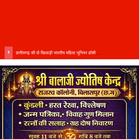
छत्तीसगढ़ की दो खिलाड़ी भारतीय महिला जूनियर हॉकी टीम में…..चीन में होने वाले एशिया कप में दिखाएंगी दम…..राष्ट्रीय टीम में चुनी गईं कांसाबेल की मधु सिदार और बोड़ला की गीता यादव खेलो इंडिया एक्सीलेंस सेंटर…..बिलासपुर में ले रहीं प्रशिक्षण…..उप मुख्यमंत्री अरुण साव ने दोनों खिलाड़ियों को दी बधाई….. वीडियो-कॉल पर बात कर तैयारियों की भी ली जानकारी…..