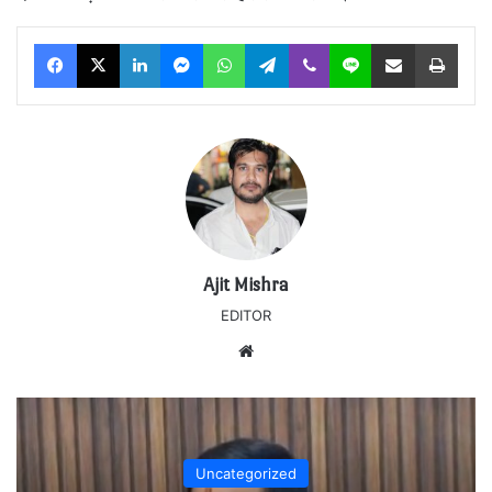
Facebook
X
LinkedIn
Messenger
WhatsApp
Telegram
Viber
Line
Share via Email
Print
Ajit Mishra
EDITOR
Website
Uncategorized