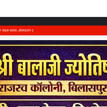
षण सड़क हादसा..ब्रेकडाउन ट्रेलर से पीछे आ रही दो ट्रेलरें टकराईं….. चालक कैबिन में फंस