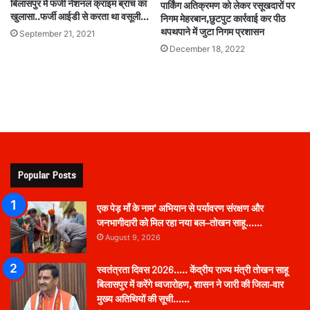
बिलासपुर में फर्जी नेशनल क्राइम ब्रांच का
पार्किंग अतिक्रमण को लेकर रसूखदारों पर
खुलासा..फर्जी आईडी से करता था वसूली…
निगम मेहरबान,छुटपुट कार्रवाई कर पीठ
थपथपाने में जुटा निगम प्रशासन
September 21, 2021
December 18, 2022
Popular Posts
एक पेड़ माँ के नाम’ अभियान से पर्यावरण संरक्षण और
जनभागीदारी को मिल रहा नया बल–तोखन साहू……
August 9, 2026
स्वतंत्रता दिवस 2026….. केंद्रीय राज्य मंत्री तोखन साहू
बिलासपुर में करेंगे ध्वजारोहण, शासन ने जारी की जिला-वार
मुख्य अतिथियों की सूची……