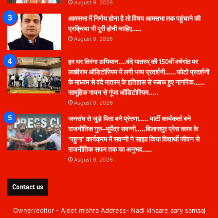
August 9, 2026
आमसभा में निर्णय होना है तो विषय आमसभा तक पहुंचाने की
प्रक्रिया भी पूरी होनी चाहिए…..
August 9, 2026
हर घर तिरंगा अभियान….वंदे मातरम् की 150वीं वर्षगांठ पर
लखीराम ऑडिटोरियम में लगी भव्य प्रदर्शनी……फोटो प्रदर्शनी
के माध्यम से वंदे मातरम् के इतिहास से रूबरू हुए नागरिक……
सामूहिक गायन से गूंजा ऑडिटोरियम…..
August 9, 2026
जनसंघ से जुड़े पिता बने प्रेरणा….. पार्टी कार्यकर्ता बने
राजनीतिक गुरु–भूपेंद्र सवन्नी…..बिलासपुर प्रेस क्लब के
‘पहुना’ कार्यक्रम में सवन्नी ने साझा किया विद्यार्थी जीवन से
राजनीतिक सफर तक का अनुभव…..
August 9, 2026
Contact us
Owner/editor - Ajeet mishra Address- Nadi kinaare aary samaaj