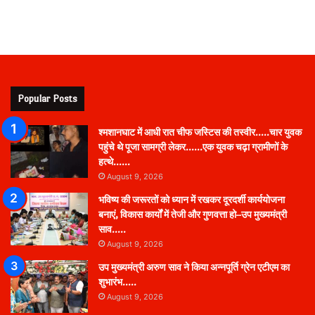
Popular Posts
श्मशानघाट में आधी रात चीफ जस्टिस की तस्वीर…..चार युवक
पहुंचे थे पूजा सामग्री लेकर……एक युवक चढ़ा ग्रामीणों के
हत्थे……
August 9, 2026
भविष्य की जरूरतों को ध्यान में रखकर दूरदर्शी कार्ययोजना
बनाएं, विकास कार्यों में तेजी और गुणवत्ता हो–उप मुख्यमंत्री
साव…..
August 9, 2026
उप मुख्यमंत्री अरुण साव ने किया अन्नपूर्ति ग्रेन एटीएम का
शुभारंभ…..
August 9, 2026