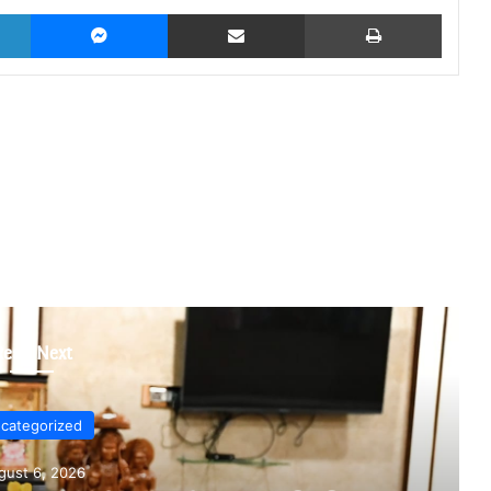
LinkedIn
Messenger
Share via Email
Print
Read Next
ncategorized
ugust 5, 2026