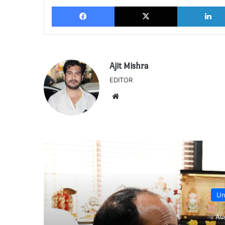
Facebook
X
Ajit Mishra
EDITOR
Website
U
A